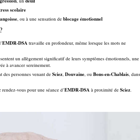
gression
deuil
, un
tress scolaire
'angoisse
blocage émotionnel
, ou à une sensation de
?
EMDR-DSA
l’
travaille en profondeur, même lorsque les mots ne
sentent un allègement significatif de leurs symptômes émotionnels, une
uvée à avancer sereinement.
Sciez
Douvaine
Bons-en-Chablais
ent des personnes venant de
,
, ou
, dan
EMDR-DSA
Sciez
nez rendez-vous pour une séance d’
à proximité de
.