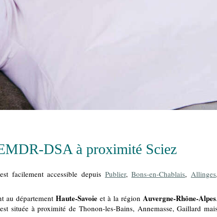
n EMDR-DSA à proximité Sciez
st facilement accessible depuis
Publier
,
Bons-en-Chablais
,
Allinges
Haute-Savoie
Auvergne-Rhône-Alpes
ent au département
et à la région
est située à proximité de Thonon-les-Bains, Annemasse, Gaillard mai