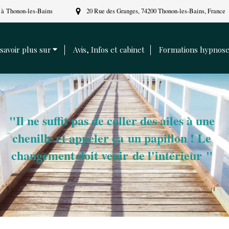
à Thonon-les-Bains
20 Rue des Granges, 74200 Thonon-les-Bains, France
savoir plus sur
Avis, Infos et cabinet
Formations hypnos
"
Il ne suffit pas de coller des ailes à une
chenille et appeler ça un papillon ! Le
changement doit venir de l'intérieur
"