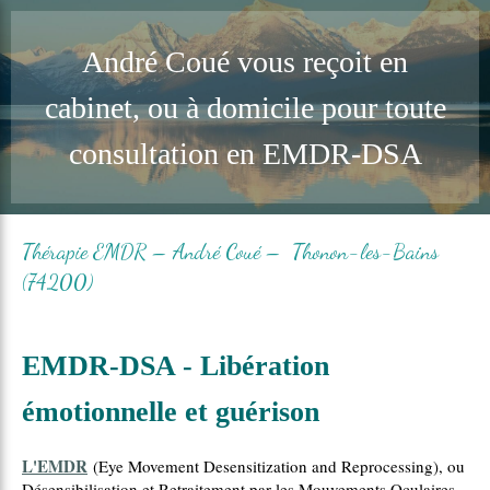
Retrouvez André Coué sur Resalib : annuaire, référencement et prise de rendez-vous pour les
Hypnothérapeutes
André Coué vous reçoit en
cabinet, ou à domicile pour toute
consultation en EMDR-DSA
Thérapie EMDR – André Coué – Thonon-les-Bains
(74200)
EMDR-DSA - Libération
émotionnelle et guérison
L'EMDR
(Eye Movement Desensitization and Reprocessing), ou
Désensibilisation et Retraitement par les Mouvements Oculaires,