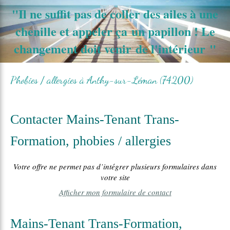
Retrouvez André Coué sur Resalib : annuaire, référencement et prise de rendez-vous pour les
"
Il ne suffit pas de coller des ailes à une
Hypnothérapeutes
chenille et appeler ça un papillon ! Le
changement doit venir de l'intérieur
"
Phobies / allergies à Anthy-sur-Léman (74200)
Contacter Mains-Tenant Trans-
Formation, phobies / allergies
Votre offre ne permet pas d’intégrer plusieurs formulaires dans
votre site
Afficher mon formulaire de contact
Mains-Tenant Trans-Formation,