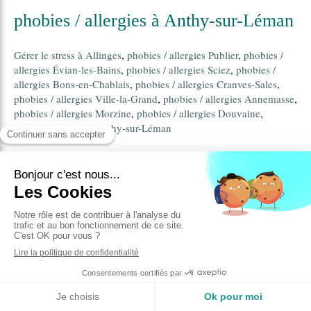
phobies / allergies à Anthy-sur-Léman
Gérer le stress à Allinges
,
phobies / allergies Publier
,
phobies /
allergies Évian-les-Bains
,
phobies / allergies Sciez
,
phobies /
allergies Bons-en-Chablais
,
phobies / allergies Cranves-Sales
,
phobies / allergies Ville-la-Grand
,
phobies / allergies Annemasse
,
phobies / allergies Morzine
,
phobies / allergies Douvaine
,
phobies / allergies Anthy-sur-Léman
Hypnose Anthy-sur-Léman
,
stress Anthy-sur-Léman
,
phobies /
allergies Anthy-sur-Léman
,
arrêt du tabac Anthy-sur-Léman
,
EMDR Anthy-sur-Léman
Auvergne-Rhône-Alpes
Située dans la région
et dans le
Haute-Savoie
Anthy-sur-Léman
département
,
(74200) est une
ville de 1958 habitants. La ville la plus peuplée du département
est Annecy.