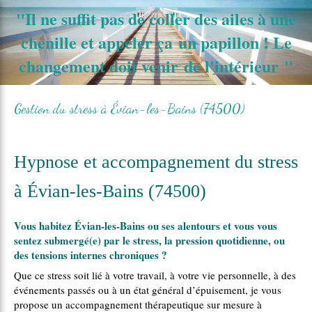
Retrouvez André Coué sur Resalib : annuaire, référencement et prise de rendez-vous pour les
"
Il ne suffit pas de coller des ailes à une
Hypnothérapeutes
chenille et appeler ça un papillon ! Le
changement doit venir de l'intérieur
"
Gestion du stress à Évian-les-Bains (74500)
Hypnose et accompagnement du stress
à Évian-les-Bains (74500)
Vous habitez Évian-les-Bains ou ses alentours et vous vous
sentez submergé(e) par le stress, la pression quotidienne, ou
des tensions internes chroniques ?
Que ce stress soit lié à votre travail, à votre vie personnelle, à des
événements passés ou à un état général d’épuisement, je vous
propose un accompagnement thérapeutique sur mesure à