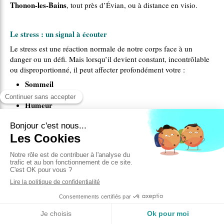
Thonon-les-Bains
, tout près d’Évian, ou à distance en visio.
Le stress : un signal à écouter
Le stress est une réaction normale de notre corps face à un
danger ou un défi. Mais lorsqu’il devient constant, incontrôlable
ou disproportionné, il peut affecter profondément votre :
Sommeil
Concentration
Humeur
Digestion
Relations personnelles et professionnelles
épuisement
anxiété chronique
Il peut aussi mener à l’
, à l’
, voire
burn-out
au
.
Comment je vous accompagne
hypnose thérapeutique
EMDR-DSA
En tant que praticien en
,
,
PNL
EFT
et
, je vous propose un accompagnement personnalisé
qui combine différents outils efficaces pour :